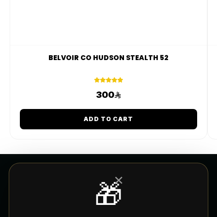
BELVOIR CO HUDSON STEALTH 52
300
ADD TO CART
×
🎁
CUSTOMER SERVICE