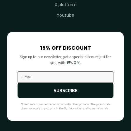
X platform
Youtube
15% OFF DISCOUNT
Sign up to our newsletter, get a special discount just for
you, with
15% Off.
SUBSCRIBE
*The discount cannot be combined with other promos. The promo code
does not apply to products in the Outlet section and to some brands.