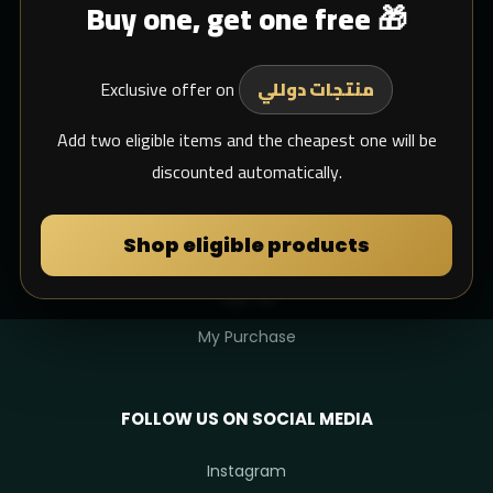
Buy one, get one free 🎁
Blogs
Shipping
Exclusive offer on
Support Email
منتجات دوللي
whats app
Add two eligible items and the cheapest one will be
discounted automatically.
MY DULIMAN
Shop eligible products
Login
Sign Up
My Purchase
FOLLOW US ON SOCIAL MEDIA
Instagram