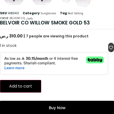
SKU
148043
Category
Tag
Sunglasses
Best Selling
rand:
,
BELVOIR CO
بيلفوار
BELVOIR CO WILLOW SMOKE GOLD 53
ر.س
310.00
|
7
people are viewing this product
1 in stock
Add to cart
Buy Now