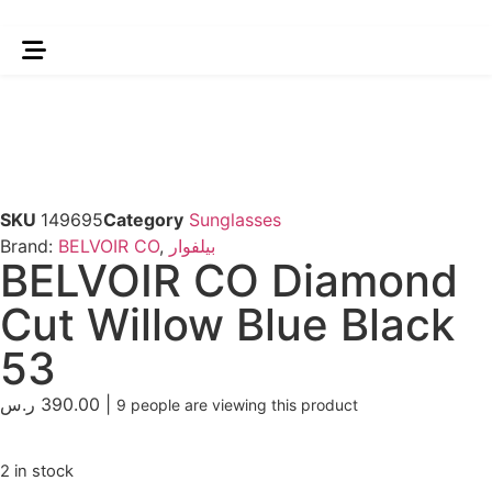
SKU
149695
Category
Sunglasses
Brand:
BELVOIR CO
,
بيلفوار
BELVOIR CO Diamond
Cut Willow Blue Black
53
ر.س
390.00
|
9
people are viewing this product
2 in stock