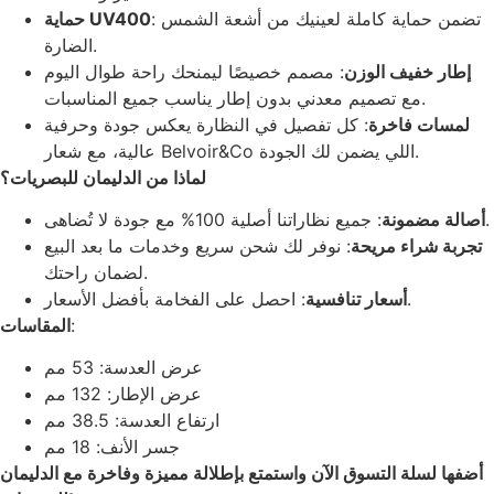
: تضمن حماية كاملة لعينيك من أشعة الشمس
حماية UV400
الضارة.
إطار خفيف الوزن
: مصمم خصيصًا ليمنحك راحة طوال اليوم
مع تصميم معدني بدون إطار يناسب جميع المناسبات.
لمسات فاخرة
: كل تفصيل في النظارة يعكس جودة وحرفية
عالية، مع شعار Belvoir&Co اللي يضمن لك الجودة.
لماذا من الدليمان للبصريات؟
: جميع نظاراتنا أصلية 100% مع جودة لا تُضاهى.
أصالة مضمونة
تجربة شراء مريحة
: نوفر لك شحن سريع وخدمات ما بعد البيع
لضمان راحتك.
: احصل على الفخامة بأفضل الأسعار.
أسعار تنافسية
المقاسات
:
عرض العدسة: 53 مم
عرض الإطار: 132 مم
ارتفاع العدسة: 38.5 مم
جسر الأنف: 18 مم
أضفها لسلة التسوق الآن واستمتع بإطلالة مميزة وفاخرة مع الدليمان