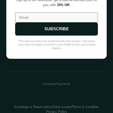
you, with
15% Off.
SUBSCRIBE
*The discount cannot be combined with other promos. The promo
code does not apply to products in the Outlet section and to some
brands.
Accepted Payments
Exchange & Return policy
Store Locator
ُTerms & Condition
Privacy Policy