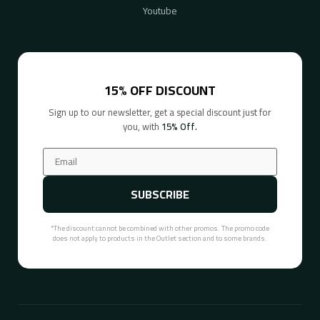
Youtube
15% OFF DISCOUNT
Sign up to our newsletter, get a special discount just for
you, with
15% Off.
SUBSCRIBE
*The discount cannot be combined with other promos. The promo code
does not apply to products in the Outlet section and to some brands.