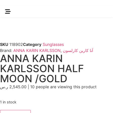
SKU
118902
Category
Sunglasses
Brand:
ANNA KARIN KARLSSON
,
آنا كارين كارلسون
ANNA KARIN
KARLSSON HALF
MOON /GOLD
ر.س
2,545.00
|
10
people are viewing this product
1 in stock