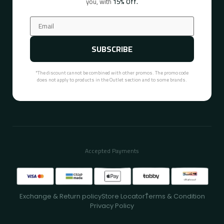
you, with
15% Off.
SUBSCRIBE
*The discount cannot be combined with other promos. The promo code
does not apply to products in the Outlet section and to some brands.
Accepted Payments
Exchange & Return policy
Store Locator
ُTerms & Condition
Privacy Policy