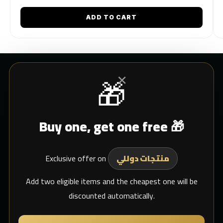
ADD TO CART
×
🎁
CUSTOMER SERVICE
Buy one, get one free 🎁
Blogs
Shipping
Exclusive offer on
Support Email
منتجات دوللي
whats app
Add two eligible items and the cheapest one will be
discounted automatically.
MY DULIMAN