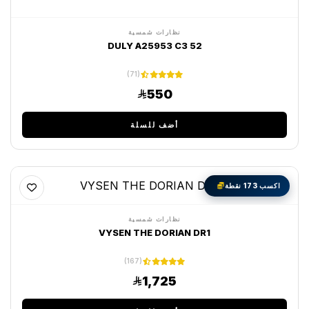
نظارات شمسية
DULY A25953 C3 52
(71)
550
أضف للسلة
اكسب 173 نقطة
نظارات شمسية
VYSEN THE DORIAN DR1
(167)
1,725