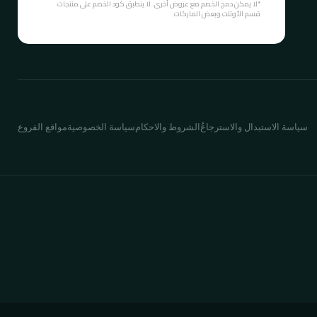
*لا يمكن دمج الخصم مع عروض أخرى. لا ينطبق كود الخصم على منتجات
قسم الأوتلت وبعض الماركات.
سياسة الاستبدال والاسترجاع
ُالشروط والاحكام
سياسة الخصوصية
مواقع الفروع