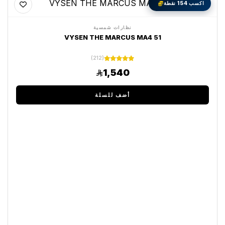
اكسب 154 نقطة
نظارات شمسية
VYSEN THE MARCUS MA4 51
(212)
1,540
أضف للسلة