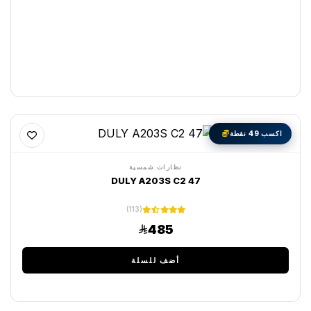
اكسب 49 نقطة
نظارات شمسية
DULY A203S C2 47
(113)
485
أضف للسلة