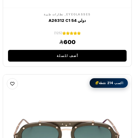
EYEGLASSES, نظارات طبية
دولي A26312 C1 54
(125)
600
أضف للسلة
اكسب 214 نقطة