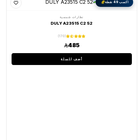
اكسب 49 نقطة
نظارات شمسية
DULY A23515 C2 52
(170)
485
أضف للسلة