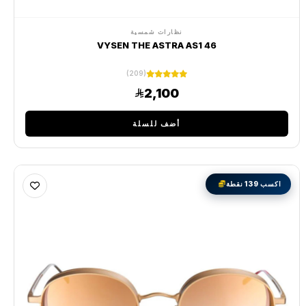
نظارات شمسية
VYSEN THE ASTRA AS1 46
(209)
2,100
أضف للسلة
اكسب 139 نقطة