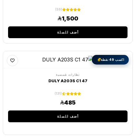
(59)
1,500
أضف للسلة
اكسب 49 نقطة
نظارات شمسية
DULY A203S C1 47
(131)
485
أضف للسلة