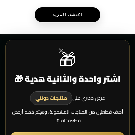
اكتشف المزيد
×
🎁
خدمة العملاء
اشترِ واحدة والثانية هدية 🎁
المدونة
تتبع الشحن
عرض حصري على
الدعم الفني
منتجات دوللي
خدمة العملاء
أضف قطعتين من المنتجات المشمولة، وسيتم خصم أرخص
قطعة تلقائيًا.
حسابي دليمان