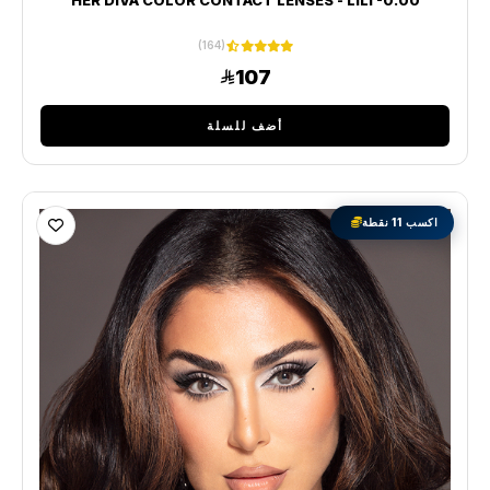
(164)
107
أضف للسلة
اكسب 11 نقطة