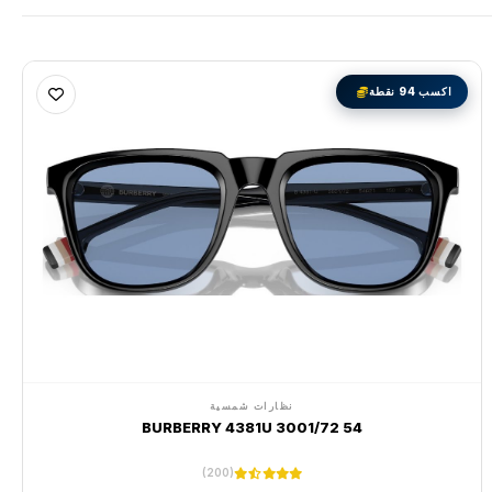
اكسب 94 نقطة
نظارات شمسية
BURBERRY 4381U 3001/72 54
(200)