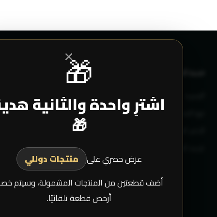
×
🎁
خدمة العملاء
حسابي دليمان
المدونة
حسابي
اشترِ واحدة والثانية هدي
تتبع الشحن
تسجيل
🎁
الدعم الفني
مشترياتي
خدمة العملاء
عرض حصري على
منتجات دوللي
أضف قطعتين من المنتجات المشمولة، وسيتم خص
أرخص قطعة تلقائيًا.