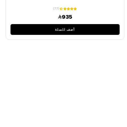
(77)
935
أضف للسلة