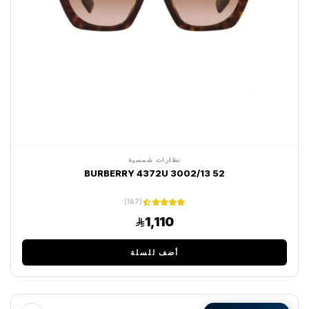
نظارات شمسية
BURBERRY 4372U 3002/13 52
(167)
1,110
أضف للسلة