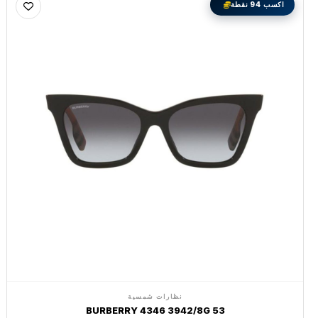
اكسب 94 نقطة
نظارات شمسية
BURBERRY 4346 3942/8G 53