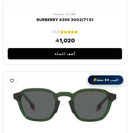
نظارات شمسية
BURBERRY 4395 3002/71 51
(152)
1,020
أضف للسلة
اكسب 94 نقطة