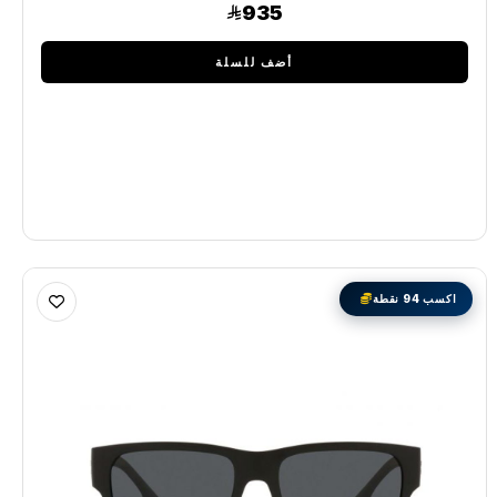
935
أضف للسلة
اكسب 94 نقطة