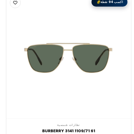
اكسب 94 نقطة
نظارات شمسية
BURBERRY 3141 1109/71 61