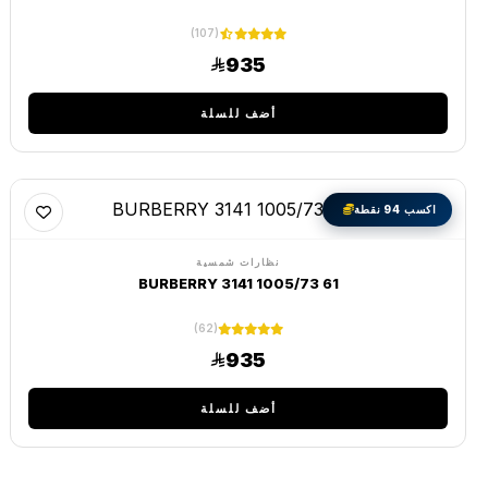
(107)
935
أضف للسلة
اكسب 94 نقطة
نظارات شمسية
BURBERRY 3141 1005/73 61
(62)
935
أضف للسلة