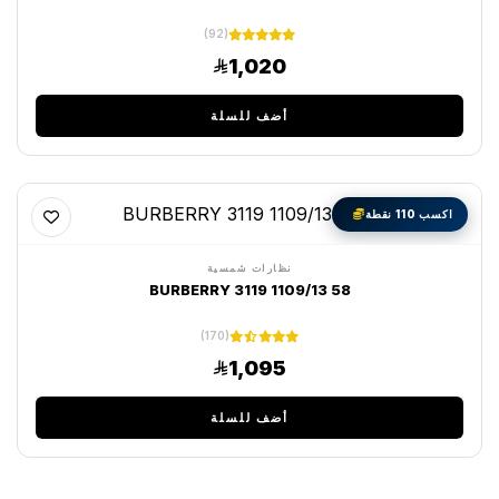
(92)
1,020
أضف للسلة
اكسب 110 نقطة
نظارات شمسية
BURBERRY 3119 1109/13 58
(170)
1,095
أضف للسلة