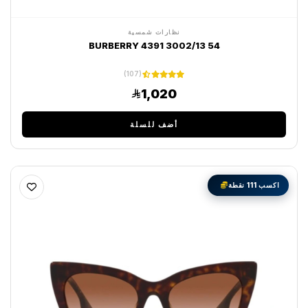
نظارات شمسية
BURBERRY 4391 3002/13 54
(107)
1,020
أضف للسلة
اكسب 111 نقطة