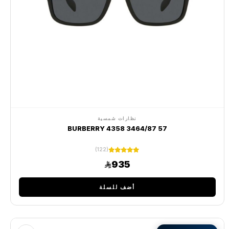
نظارات شمسية
BURBERRY 4358 3464/87 57
(122)
935
أضف للسلة