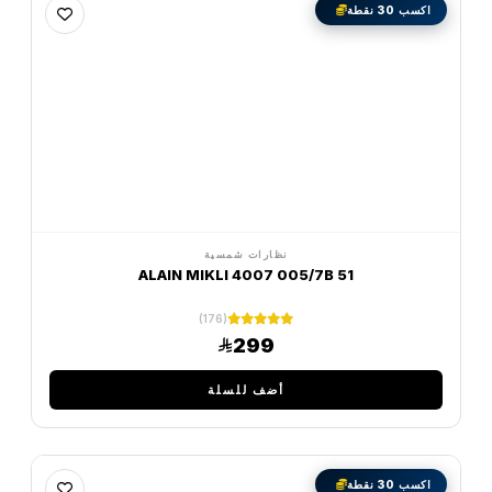
اكسب 30 نقطة
نظارات شمسية
ALAIN MIKLI 4007 005/7B 51
(176)
299
أضف للسلة
اكسب 30 نقطة