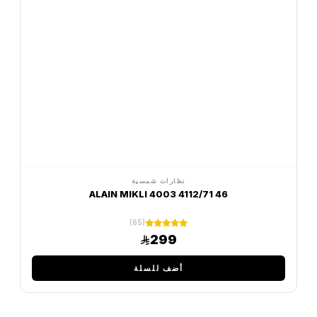
نظارات شمسية
ALAIN MIKLI 4003 4112/71 46
(65)
299
أضف للسلة