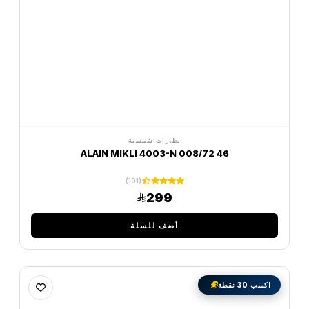
نظارات شمسية
ALAIN MIKLI 4003-N 008/72 46
(101)
299
أضف للسلة
اكسب 30 نقطة