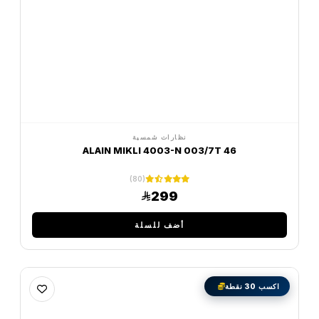
نظارات شمسية
ALAIN MIKLI 4003-N 003/7T 46
(80)
299
أضف للسلة
اكسب 30 نقطة