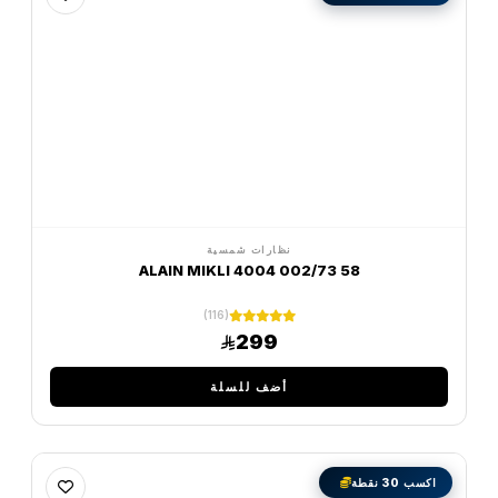
نظارات شمسية
ALAIN MIKLI 4004 002/73 58
(116)
299
أضف للسلة
اكسب 30 نقطة