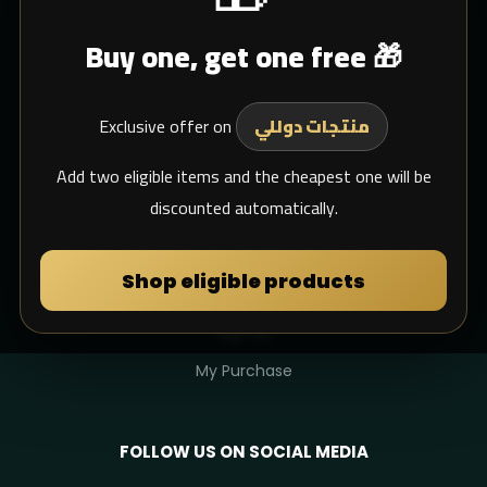
Buy one, get one free 🎁
Blogs
Shipping
Exclusive offer on
Support Email
منتجات دوللي
whats app
Add two eligible items and the cheapest one will be
discounted automatically.
MY DULIMAN
Shop eligible products
Login
Sign Up
My Purchase
FOLLOW US ON SOCIAL MEDIA