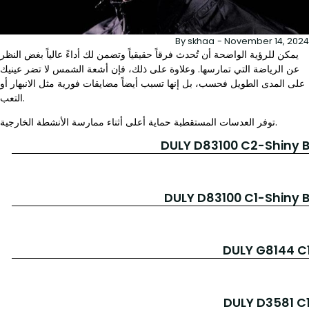
By
skhaa
-
November 14, 2024
يمكن للرؤية الواضحة أن تُحدث فرقاً حقيقياً وتضمن لك أداءً عالياً بغض النظر
عن الرياضة التي تمارسها. وعلاوة على ذلك، فإن أشعة الشمس لا تضر عينيك
على المدى الطويل فحسب، بل إنها تسبب أيضاً مضايقات فورية مثل الانبهار أو
التعب.
توفر العدسات المستقطبة حماية أعلى أثناء ممارسة الأنشطة الخارجية.
DULY D83100 C2-Shiny 
DULY D83100 C1-Shiny B
DULY G8144 C
DULY D3581 C1