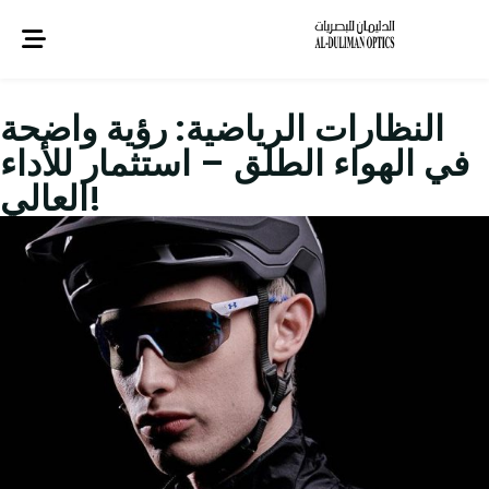
النظارات الرياضية: رؤية واضحة
في الهواء الطلق – استثمار للأداء
العالي!