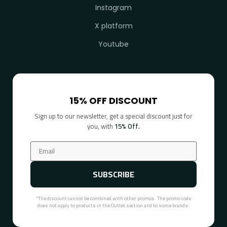
Instagram
X platform
Youtube
15% OFF DISCOUNT
Sign up to our newsletter, get a special discount just for
you, with
15% Off.
SUBSCRIBE
*The discount cannot be combined with other promos. The promo code
does not apply to products in the Outlet section and to some brands.