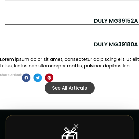
DULY MG39152A 
DULY MG39180A 
Lorem ipsum dolor sit amet, consectetur adipiscing elit. Ut elit
tellus, luctus nec ullamcorper mattis, pulvinar dapibus leo.
Share Artical:
See All Articals
×
🎁
CUSTOMER SERVICE